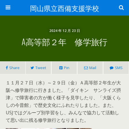
岡山県立西備支援学校
2024 年 12 月 23 日
A高等部２年 修学旅行
Share
Tweet
Pin
Mail
SMS
１１月２７日（水）～２９日（金）Ａ高等部２年生が大
阪へ修学旅行に行きました。「ダイキン サンライズ摂
津」で障害者の方が働く様子を見学したり、「大阪くら
しの今昔館」で歴史文化にふれたりしました。また、
USJではグループ別学習をし、みんなで協力して活動し
て思い出に残る修学旅行となりました。