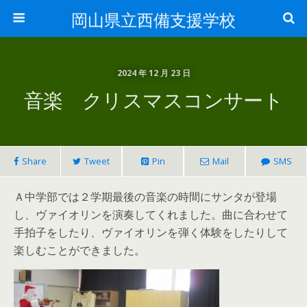
岡山県立西備支援学校
2024 年 12 月 23 日
音楽 クリスマスコンサート
Share
Tweet
Pin
Mail
SMS
Ａ中学部では２学期最後の音楽の時間にサンタが登場
し、ヴァイオリンを演奏してくれました。曲に合わせて
手拍子をしたり、ヴァイオリンを弾く体験をしたりして
楽しむことができました。